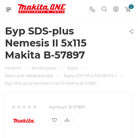
0
Бур SDS-plus
Nemesis II 5х115
Makita B-57897
—
—
—
Каталог
Аксессуары
Буры
—
—
Буры для перфоратора
Буры SDS-Plus NEMESIS II
Бур SDS-plus Nemesis II 5х115 Makita B-57897
Артикул:
B-57897