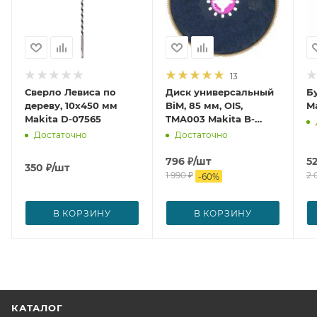
13
Сверло Левиса по
Диск универсальный
Б
дереву, 10x450 мм
BiM, 85 мм, OIS,
Ma
Makita D-07565
TMA003 Makita B-
21294
Достаточно
Достаточно
796
₽
/шт
5
350
₽
/шт
1 990
₽
2 
-
60
%
В КОРЗИНУ
В КОРЗИНУ
КАТАЛОГ