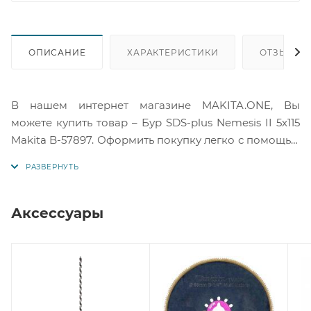
ОПИСАНИЕ
ХАРАКТЕРИСТИКИ
ОТЗЫВЫ
В нашем интернет магазине MAKITA.ONE, Вы
можете купить товар – Бур SDS-plus Nemesis II 5х115
Makita B-57897. Оформить покупку легко с помощью
корзины или отправить запрос нам на электронную
почту. Подробную информацию по товару вы
можете получить у наших менеджеров или в службе
технической поддержки Макита по телефонам
Аксессуары
указанным на сайте.