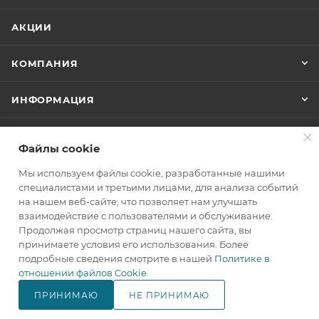
АКЦИИ
КОМПАНИЯ
ИНФОРМАЦИЯ
ПОМОЩЬ
Файлы cookie
Мы используем файлы cookie, разработанные нашими
+7(800)707-67-25
специалистами и третьими лицами, для анализа событий
на нашем веб-сайте, что позволяет нам улучшать
ЗАКАЗАТЬ ЗВОНОК
взаимодействие с пользователями и обслуживание.
Продолжая просмотр страниц нашего сайта, вы
info@makita.one
принимаете условия его использования. Более
подробные сведения смотрите в нашей
Политике в
105122, г. Москва, м. Черкизовская
отношении файлов Cookie
.
(МЦК Локомотив), Щелковское
шоссе дом 3, стр. 1, ТЦ "Город
ПРИНИМАЮ
НЕ ПРИНИМАЮ
Хобби", корпус Б, 4 этаж, павильон
В КОРЗИНУ
№ 418.