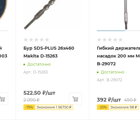
й
Бур SDS-PLUS 26x460
Гибкий держател
003
Makita D-15263
насадок 200 мм M
B-29072
Достаточно
Арт.: D-15263
Достаточно
Арт.: B-29072
522.50
₽
/шт
392
₽
/шт
2 090
₽
490
₽
-
75
%
Экономия
1 567.50
₽
-
20
%
Экономия
98
₽