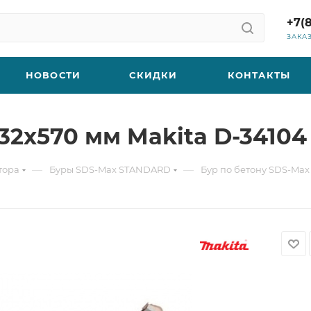
+7(
ЗАКА
НОВОСТИ
СКИДКИ
КОНТАКТЫ
32x570 мм Makita D-34104
—
—
тора
Буры SDS-Max STANDARD
Бур по бетону SDS-Max