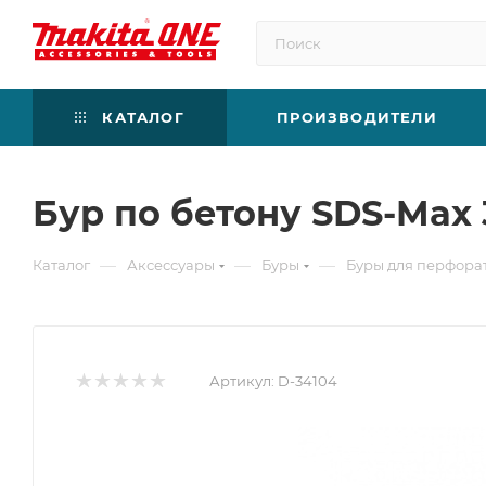
КАТАЛОГ
ПРОИЗВОДИТЕЛИ
Бур по бетону SDS-Max 
—
—
—
Каталог
Аксессуары
Буры
Буры для перфора
Артикул:
D-34104