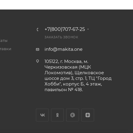
+7(800)707-67-25
ЗАКАЗАТЬ ЗВОНОК
латы
тавки
info@makita.one
105122, г. Москва, м.
Черкизовская (МЦК
Локомотив), Щелковское
шоссе дом 3, стр. 1, ТЦ "Город
Хобби", корпус Б, 4 этаж,
павильон № 418.