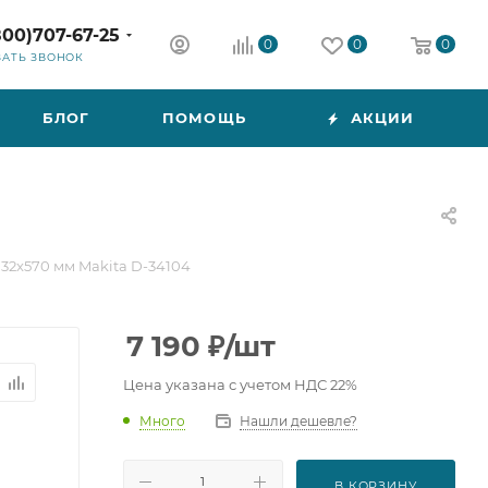
800)707-67-25
0
0
0
ЗАТЬ ЗВОНОК
БЛОГ
ПОМОЩЬ
АКЦИИ
 32x570 мм Makita D-34104
7 190
₽
/шт
Цена указана с учетом НДС 22%
Много
Нашли дешевле?
В КОРЗИНУ