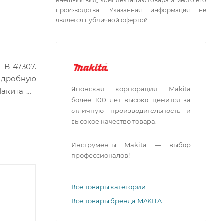
внешний вид, комплектацию товара и место его
производства. Указанная информация не
является публичной офертой.
 B-47307.
одробную
Японская корпорация Makita
Макита по
более 100 лет высоко ценится за
отличную производительность и
высокое качество товара.
Инструменты Makita — выбор
профессионалов!
Все товары категории
Все товары бренда MAKITA