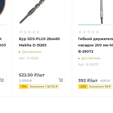
й
Бур SDS-PLUS 26x460
Гибкий держател
003
Makita D-15263
насадок 200 мм M
B-29072
Достаточно
Арт.: D-15263
Достаточно
Арт.: B-29072
522.50
₽
/шт
392
₽
/шт
2 090
₽
490
₽
-
75
%
Экономия
1 567.50
₽
-
20
%
Экономия
98
₽