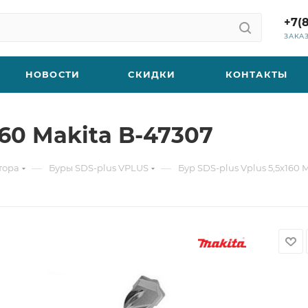
+7(
ЗАКА
НОВОСТИ
СКИДКИ
КОНТАКТЫ
160 Makita B-47307
—
—
тора
Буры SDS-plus VPLUS
Бур SDS-plus Vplus 5,5х160 