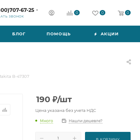
800)707-67-25
0
0
0
ЗАТЬ ЗВОНОК
БЛОГ
ПОМОЩЬ
АКЦИИ
Makita B-47307
190
₽
/шт
Цена указана без учета НДС
Много
Нашли дешевле?
В КОРЗИНУ