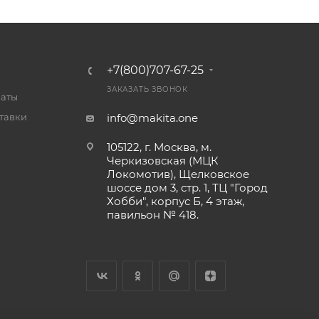
+7(800)707-67-25
ЗАКАЗАТЬ ЗВОНОК
латы
тавки
info@makita.one
105122, г. Москва, м.
Черкизовская (МЦК
Локомотив), Щелковское
шоссе дом 3, стр. 1, ТЦ "Город
Хобби", корпус Б, 4 этаж,
павильон № 418.