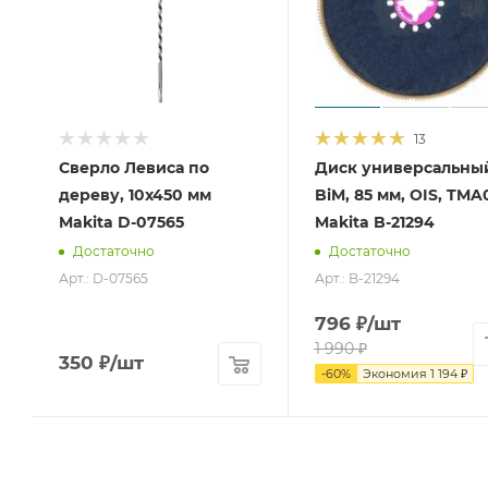
13
Сверло Левиса по
Диск универсальны
дереву, 10x450 мм
BiM, 85 мм, OIS, TMA
Makita D-07565
Makita B-21294
Достаточно
Достаточно
Арт.: D-07565
Арт.: B-21294
796
₽
/шт
1 990
₽
350
₽
/шт
-
60
%
Экономия
1 194
₽